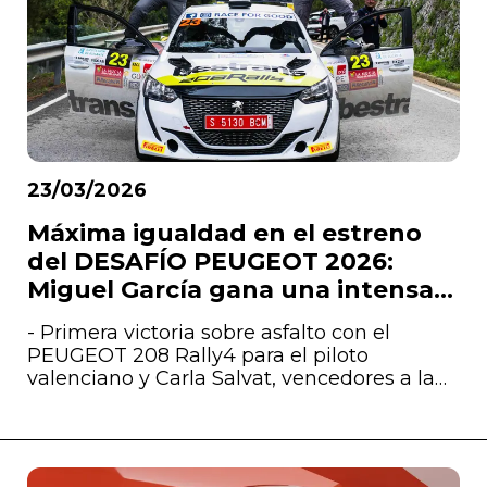
23/03/2026
Máxima igualdad en el estreno
del DESAFÍO PEUGEOT 2026:
Miguel García gana una intensa
lucha a tres bandas
- Primera victoria sobre asfalto con el
PEUGEOT 208 Rally4 para el piloto
valenciano y Carla Salvat, vencedores a la
postre por 8.4 segundos de un Rally La
Nucía-Mediterráneo sumamente disputado
hasta el final, que ha estado marcado
además por una meteorología muy