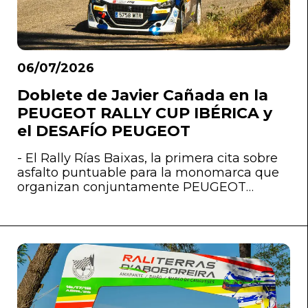
06/07/2026
Doblete de Javier Cañada en la
PEUGEOT RALLY CUP IBÉRICA y
el DESAFÍO PEUGEOT
- El Rally Rías Baixas, la primera cita sobre
asfalto puntuable para la monomarca que
organizan conjuntamente PEUGEOT
España y PEUGEOT Portugal, se ha resuelto
a favor del piloto lanzaroteño y Aday Ortiz,
lanzados ahora al top tres de los dos
certámenes impulsados por Stellantis
Motorsport.