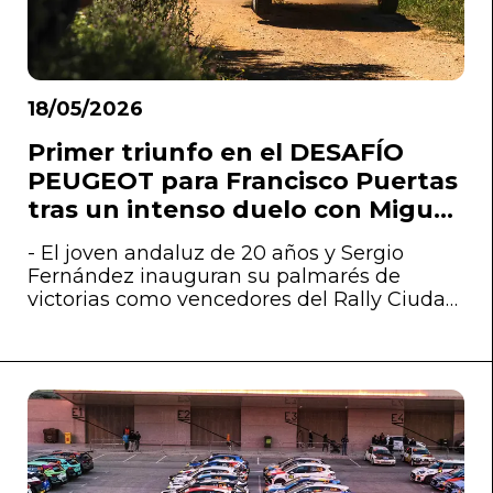
18/05/2026
Primer triunfo en el DESAFÍO
PEUGEOT para Francisco Puertas
tras un intenso duelo con Miguel
García
- El joven andaluz de 20 años y Sergio
Fernández inauguran su palmarés de
victorias como vencedores del Rally Ciudad
de Utiel, donde se han estrenado sobre
tierra a los mandos del PEUGEOT 208
Rally4 de ONE Racing con el que han
empezado a competir esta temporada.