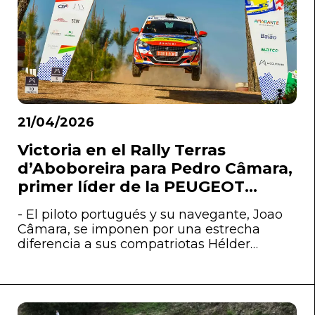
21/04/2026
Victoria en el Rally Terras
d’Aboboreira para Pedro Câmara,
primer líder de la PEUGEOT
RALLY CUP IBÉRICA 2026
- El piloto portugués y su navegante, Joao
Câmara, se imponen por una estrecha
diferencia a sus compatriotas Hélder
Miranda / Mariana Machado, segundos
finalmente en el podio de la prueba
inaugural de la monomarca que gestiona
Sports&You.