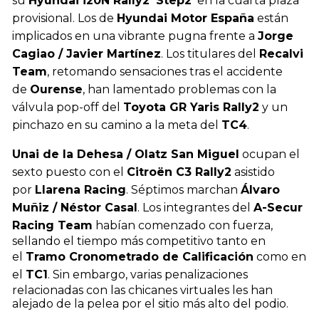
su
Hyundai i20N Rally2 'Step2'
en la cuarta plaza
provisional. Los de
Hyundai Motor España
están
implicados en una vibrante pugna frente a
Jorge
Cagiao / Javier Martínez
. Los titulares del
Recalvi
Team
, retomando sensaciones tras el accidente
de
Ourense
, han lamentado problemas con la
válvula pop-off del
Toyota GR Yaris Rally2
y un
pinchazo en su camino a la meta del
TC4
.
Unai de la Dehesa / Olatz San Miguel
ocupan el
sexto puesto con el
Citroën C3 Rally2
asistido
por
Llarena Racing
. Séptimos marchan
Álvaro
Muñiz / Néstor Casal
. Los integrantes del
A-Secur
Racing Team
habían comenzado con fuerza,
sellando el tiempo más competitivo tanto en
el
Tramo Cronometrado de Calificación
como en
el
TC1
. Sin embargo, varias penalizaciones
relacionadas con las chicanes virtuales les han
alejado de la pelea por el sitio más alto del podio.