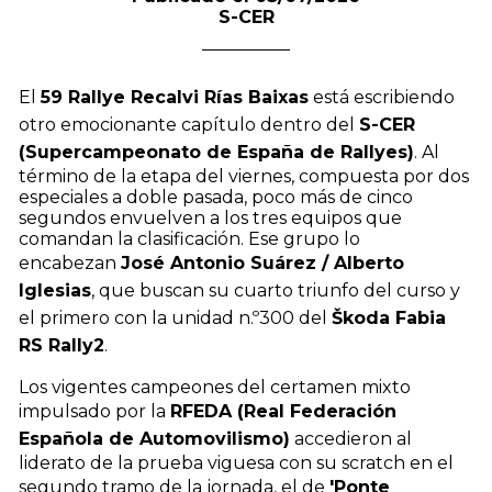
S-CER
El
59 Rallye Recalvi Rías Baixas
está escribiendo
otro emocionante capítulo dentro del
S-CER
(Supercampeonato de España de Rallyes)
. Al
término de la etapa del viernes, compuesta por dos
especiales a doble pasada, poco más de cinco
segundos envuelven a los tres equipos que
comandan la clasificación. Ese grupo lo
encabezan
José Antonio Suárez / Alberto
Iglesias
, que buscan su cuarto triunfo del curso y
el primero con la unidad n.º300 del
Škoda Fabia
RS Rally2
.
Los vigentes campeones del certamen mixto
impulsado por la
RFEDA (Real Federación
Española de Automovilismo)
accedieron al
liderato de la prueba viguesa con su scratch en el
segundo tramo de la jornada, el de
'Ponte