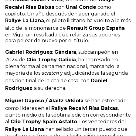
Recalvi Rías Baixas
con
Unai Conde
como
copiloto. Un año después de haber ganado el
Rallye La Llana
, el piloto ilicitano ha vuelto a lo más
alto de la monomarca de
Renault Group España
en Vigo; un resultado que relanza sus opciones
para pelear de nuevo por el título.
Gabriel Rodríguez Gándara
, subcampeón en
2024 de
Clio Trophy Galicia
, ha regresado en
plena forma al certamen nacional, marcando la
mayoría de los
scratch
y adjudicándose la segunda
posición final de la cita de casa, con
Daniel
Rodríguez
a su derecha.
Miguel Gayoso / Alaitz Urkiola
se han estrenado
como líderes en el
Rallye Recalvi Rías Baixas
,
punto medio de la séptima edición correspondiente
al
Clio Trophy Spain Asfalto
. Los vencedores del
Rallye La Llana
han sellado un tercer puesto que
les afianza al frente de la clasificación general de