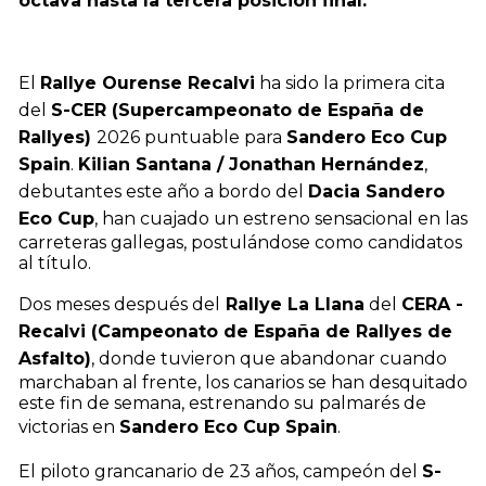
octava hasta la tercera posición final.
El
Rallye Ourense Recalvi
ha sido la primera cita
del
S-CER (Supercampeonato de España de
Rallyes)
2026 puntuable para
Sandero Eco Cup
Spain
.
Kilian Santana / Jonathan Hernández
,
debutantes este año a bordo del
Dacia Sandero
Eco Cup
, han cuajado un estreno sensacional en las
carreteras gallegas, postulándose como candidatos
al título.
Dos meses después del
Rallye La Llana
del
CERA -
Recalvi (Campeonato de España de Rallyes de
Asfalto)
, donde tuvieron que abandonar cuando
marchaban al frente, los canarios se han desquitado
este fin de semana, estrenando su palmarés de
victorias en
Sandero Eco Cup Spain
.
El piloto grancanario de 23 años, campeón del
S-