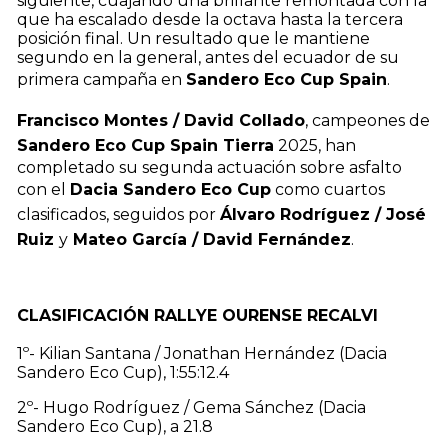
siguiente, cuajando una brillante remontada con la
que ha escalado desde la octava hasta la tercera
posición final. Un resultado que le mantiene
segundo en la general, antes del ecuador de su
primera campaña en
Sandero Eco Cup Spain
.
Francisco Montes / David Collado
, campeones de
Sandero Eco Cup Spain Tierra
2025, han
completado su segunda actuación sobre asfalto
con el
Dacia Sandero Eco Cup
como cuartos
clasificados, seguidos por
Álvaro Rodríguez / José
Ruiz
y
Mateo García / David Fernández
.
CLASIFICACIÓN RALLYE OURENSE RECALVI
1º- Kilian Santana / Jonathan Hernández (Dacia
Sandero Eco Cup), 1:55:12.4
2º- Hugo Rodríguez / Gema Sánchez (Dacia
Sandero Eco Cup), a 21.8