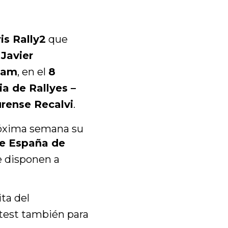
is Rally2
que
 Javier
eam
, en el
8
a de Rallyes –
urense Recalvi
.
próxima semana su
e España de
e disponen a
ita del
 test también para