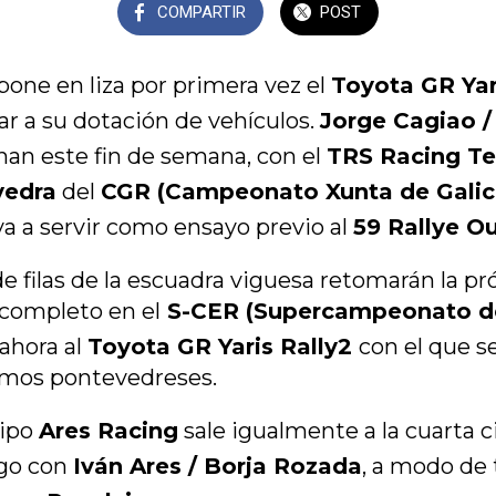
COMPARTIR
POST
pone en liza por primera vez el
Toyota GR Yar
ar a su dotación de vehículos.
Jorge Cagiao /
nan este fin de semana, con el
TRS Racing T
vedra
del
CGR (Campeonato Xunta de Galici
 va a servir como ensayo previo al
59 Rallye O
de filas de la escuadra viguesa retomarán la 
completo en el
S-CER (Supercampeonato d
 ahora al
Toyota GR Yaris Rally2
con el que s
amos pontevedreses.
uipo
Ares Racing
sale igualmente a la cuarta c
go con
Iván Ares / Borja Rozada
, a modo de