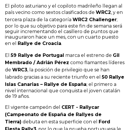
El piloto asturiano y el copiloto madrileño llegan al
país vecino como sextos clasificados de
WRC2
, y en
tercera plaza de la categoría
WRC2 Challenger
;
por lo que su objetivo para este fin de semana será
seguir incrementando el casillero de puntos que
inauguraron hace un mes, con un cuarto puesto
en el
Rallye de Croacia
.
El
59 Rallye de Portugal
marca el estreno de
Gil
Membrado / Adrián Pérez
como flamantes líderes
de
WRC3
, la posición de privilegio que se han
labrado gracias a su reciente triunfo en el
50 Rallye
Islas Canarias – Rallye de España
; el primero a
nivel internacional que conquista el joven catalán
de 19 años.
El vigente campeón del
CERT - Rallycar
(Campeonato de España de Rallyes de
Tierra)
debuta en esta superficie con el
Ford
Fiesta Rally3
, por lo que la prueba portuguesa le