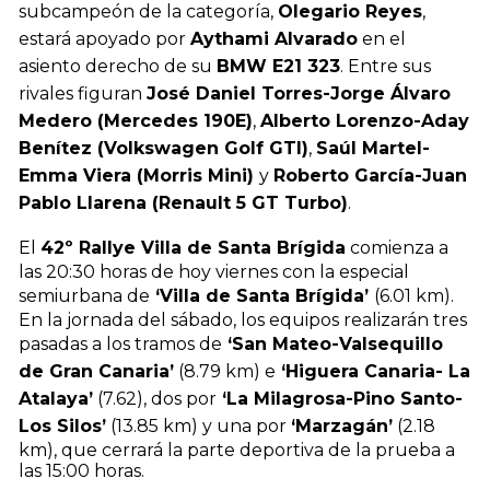
subcampeón de la categoría,
Olegario Reyes
,
estará apoyado por
Aythami Alvarado
en el
asiento derecho de su
BMW E21 323
. Entre sus
rivales figuran
José Daniel Torres-Jorge Álvaro
Medero (Mercedes 190E)
,
Alberto Lorenzo-Aday
Benítez (Volkswagen Golf GTI)
,
Saúl Martel-
Emma Viera (Morris Mini)
y
Roberto García-Juan
Pablo Llarena (Renault 5 GT Turbo)
.
El
42º Rallye Villa de Santa Brígida
comienza a
las 20:30 horas de hoy viernes con la especial
semiurbana de
‘Villa de Santa Brígida’
(6.01 km).
En la jornada del sábado, los equipos realizarán tres
pasadas a los tramos de
‘San Mateo-Valsequillo
de Gran Canaria’
(8.79 km) e
‘Higuera Canaria- La
Atalaya’
(7.62), dos por
‘La Milagrosa-Pino Santo-
Los Silos’
(13.85 km) y una por
‘Marzagán’
(2.18
km), que cerrará la parte deportiva de la prueba a
las 15:00 horas.