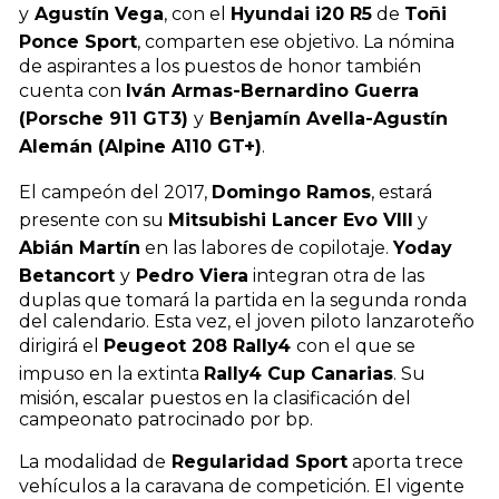
y
Agustín Vega
, con el
Hyundai i20 R5
de
Toñi
Ponce Sport
, comparten ese objetivo. La nómina
de aspirantes a los puestos de honor también
cuenta con
Iván Armas-Bernardino Guerra
(Porsche 911 GT3)
y
Benjamín Avella-Agustín
Alemán (Alpine A110 GT+)
.
El campeón del 2017,
Domingo Ramos
, estará
presente con su
Mitsubishi Lancer Evo VIII
y
Abián Martín
en las labores de copilotaje.
Yoday
Betancort
y
Pedro Viera
integran otra de las
duplas que tomará la partida en la segunda ronda
del calendario. Esta vez, el joven piloto lanzaroteño
dirigirá el
Peugeot 208 Rally4
con el que se
impuso en la extinta
Rally4 Cup Canarias
. Su
misión, escalar puestos en la clasificación del
campeonato patrocinado por bp.
La modalidad de
Regularidad Sport
aporta trece
vehículos a la caravana de competición. El vigente