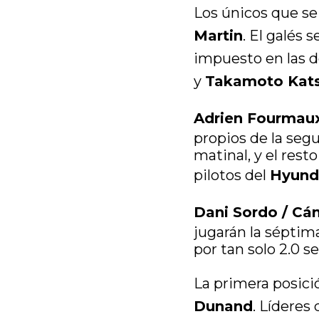
Los únicos que se
Martin
. El galés
impuesto en las d
y
Takamoto Kats
Adrien Fourmaux
propios de la segu
matinal, y el rest
pilotos del
Hyund
Dani Sordo / Cá
jugarán la séptima
por tan solo 2.0 s
La primera posic
Dunand
. Líderes