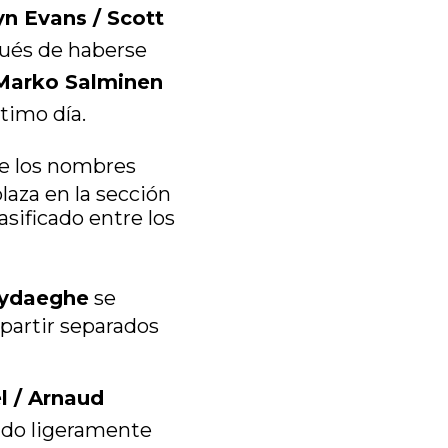
yn Evans / Scott
spués de haberse
 Marko Salminen
ltimo día.
e los nombres
laza en la sección
asificado entre los
 Wydaeghe
se
 partir separados
l / Arnaud
tado ligeramente