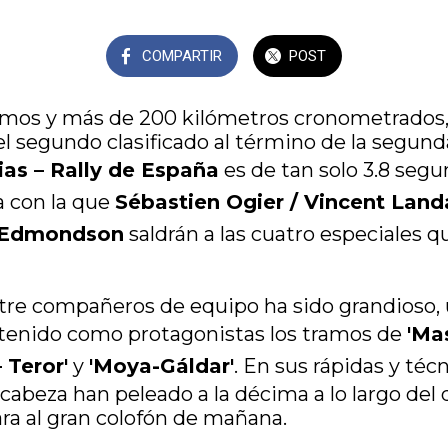
COMPARTIR
POST
mos y más de 200 kilómetros cronometrados, 
el segundo clasificado al término de la segund
rias – Rally de España
es de tan solo 3.8 seg
a con la que
Sébastien Ogier / Vincent Land
tt Edmondson
saldrán a las cuatro especiales q
tre compañeros de equipo ha sido grandioso,
 tenido como protagonistas los tramos de
'Ma
 Teror'
y
'Moya-Gáldar'
. En sus rápidas y técn
cabeza han peleado a la décima a lo largo del d
ara al gran colofón de mañana.