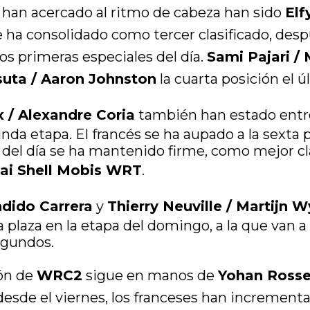
 han acercado al ritmo de cabeza han sido
Elf
 se ha consolidado como tercer clasificado, de
os primeras especiales del día.
Sami Pajari /
uta / Aaron Johnston
la cuarta posición el ú
 / Alexandre Coria
también han estado entr
nda etapa. El francés se ha aupado a la sexta p
o del día se ha mantenido firme, como mejor cl
ai Shell Mobis WRT
.
ndido Carrera
y
Thierry Neuville / Martijn
 plaza en la etapa del domingo, a la que van a
egundos.
ión de
WRC2
sigue en manos de
Yohan Rosse
 desde el viernes, los franceses han incremen