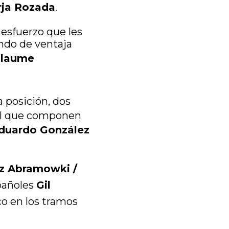
rja Rozada
.
esfuerzo que les
undo de ventaja
illaume
 posición, dos
 el que componen
Eduardo González
z Abramowki /
pañoles
Gil
co en los tramos