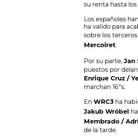
su renta hasta lo
Los españoles han
ha valido para ac
sobre los terceros
Mercoiret
.
Por su parte,
Jan 
puestos por delan
Enrique Cruz / Y
marchan 16ºs.
En
WRC3
ha habi
Jakub Wróbel
ha
Membrado / Adr
de la tarde.