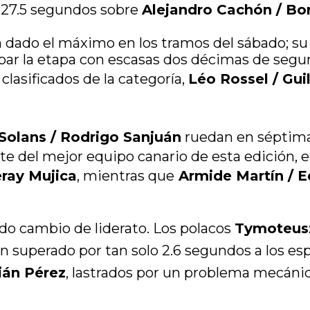
s 27.5 segundos sobre
Alejandro Cachón / Bo
 dado el máximo en los tramos del sábado; su 
abar la etapa con escasas dos décimas de seg
 clasificados de la categoría,
Léo Rossel / Gu
Solans / Rodrigo Sanjuán
ruedan en séptima
te del mejor equipo canario de esta edición,
eray Mujica
, mientras que
Armide Martín / 
do cambio de liderato. Los polacos
Tymoteus
n superado por tan solo 2.6 segundos a los es
ián Pérez
, lastrados por un problema mecáni