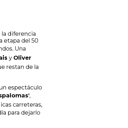
la diferencia
a etapa del 50
undos. Una
ais
y
Oliver
ue restan de la
 un espectáculo
spalomas'
,
icas carreteras,
ía para dejarlo