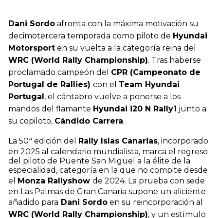
Dani Sordo
afronta con la máxima motivación su
decimotercera temporada como piloto de
Hyundai
Motorsport
en su vuelta a la categoría reina del
WRC (World Rally Championship)
. Tras haberse
proclamado campeón del
CPR (Campeonato de
Portugal de Rallies)
con el
Team Hyundai
Portugal
, el cántabro vuelve a ponerse a los
mandos del flamante
Hyundai i20 N Rally1
junto a
su copiloto,
Cándido Carrera
.
La 50ª edición del
Rally Islas Canarias
, incorporado
en 2025 al calendario mundialista, marca el regreso
del piloto de Puente San Miguel a la élite de la
especialidad, categoría en la que no compite desde
el
Monza Rallyshow
de 2024. La prueba con sede
en Las Palmas de Gran Canaria supone un aliciente
añadido para
Dani Sordo
en su reincorporación al
WRC (World Rally Championship)
, y un estímulo