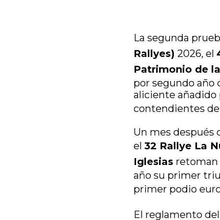
La segunda prueb
Rallyes)
2026, el
Patrimonio de 
por segundo año c
aliciente añadido
contendientes de
Un mes después d
el
32 Rallye La 
Iglesias
retoman e
año su primer tri
primer podio eur
El reglamento de