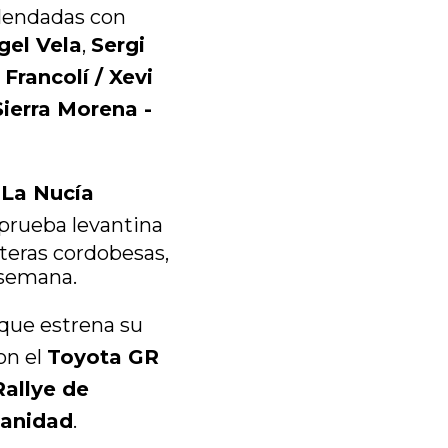
alendadas con
gel Vela
,
Sergi
 Francolí / Xevi
Sierra Morena -
 La Nucía
a prueba levantina
eteras cordobesas,
 semana.
 que estrena su
on el
Toyota GR
Rallye de
manidad
.