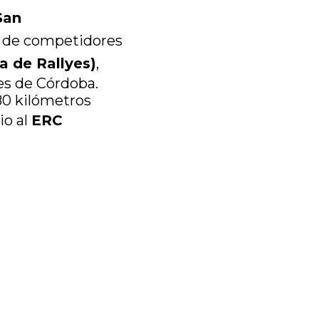
San
o de competidores
 de Rallyes)
,
es de Córdoba.
80 kilómetros
io al
ERC