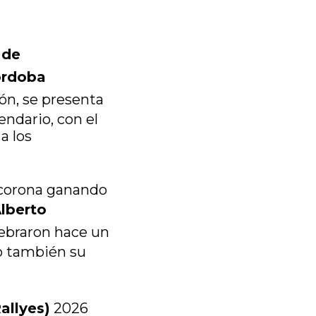
 de
órdoba
ón, se presenta
ndario, con el
a los
 corona ganando
Alberto
lebraron hace un
po también su
allyes)
2026