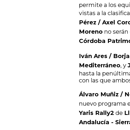
permite a los equ
vistas a la clasific
Pérez / Axel Co
Moreno
no serán 
Córdoba Patrim
Iván Ares / Borj
Mediterráneo
, y
hasta la penúltima
con las que ambos
Álvaro Muñiz / N
nuevo programa e
Yaris Rally2
de
L
Andalucía - Sie