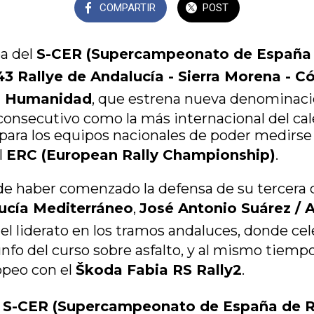
COMPARTIR
POST
a del
S-CER (Supercampeonato de España
43 Rallye de Andalucía - Sierra Morena - C
la Humanidad
, que estrena nueva denominaci
onsecutivo como la más internacional del cale
 para los equipos nacionales de poder medirse 
l
ERC (European Rally Championship)
.
e haber comenzado la defensa de su tercera
Nucía Mediterráneo
,
José Antonio Suárez / 
l liderato en los tramos andaluces, donde ce
unfo del curso sobre asfalto, y al mismo tiem
opeo con el
Škoda Fabia RS Rally2
.
l
S-CER (Supercampeonato de España de R