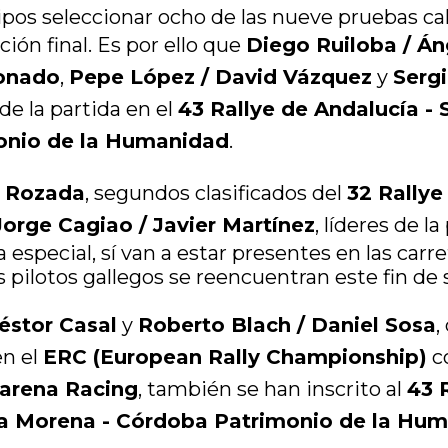
ipos seleccionar ocho de las nueve pruebas c
ación final. Es por ello que
Diego Ruiloba / Án
ronado
,
Pepe López / David Vázquez
y
Sergi
de la partida en el
43 Rallye de Andalucía - 
onio de la Humanidad
.
a Rozada
, segundos clasificados del
32 Rallye
Jorge Cagiao / Javier Martínez
, líderes de l
 especial, sí van a estar presentes en las carr
 pilotos gallegos se reencuentran este fin de
éstor Casal
y
Roberto Blach / Daniel Sosa
,
n el
ERC (European Rally Championship)
c
larena Racing
, también se han inscrito al
43 
rra Morena - Córdoba Patrimonio de la Hu