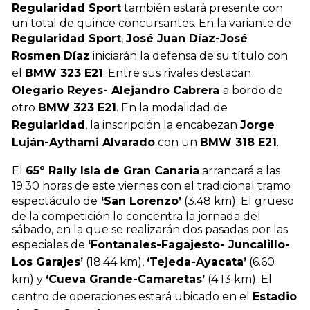
Regularidad Sport
también estará presente con
un total de quince concursantes. En la variante de
Regularidad Sport
,
José Juan Díaz-José
Rosmen Díaz
iniciarán la defensa de su título con
el
BMW 323 E21
. Entre sus rivales destacan
Olegario Reyes- Alejandro Cabrera
a bordo de
otro
BMW 323 E21
. En la modalidad de
Regularidad
, la inscripción la encabezan
Jorge
Luján-Aythami Alvarado
con un
BMW 318 E21
.
El
65º Rally Isla de Gran Canaria
arrancará a las
19:30 horas de este viernes con el tradicional tramo
espectáculo de
‘San Lorenzo’
(3.48 km). El grueso
de la competición lo concentra la jornada del
sábado, en la que se realizarán dos pasadas por las
especiales de
‘Fontanales-Fagajesto- Juncalillo-
Los Garajes’
(18.44 km),
‘Tejeda-Ayacata’
(6.60
km) y
‘Cueva Grande-Camaretas’
(4.13 km). El
centro de operaciones estará ubicado en el
Estadio