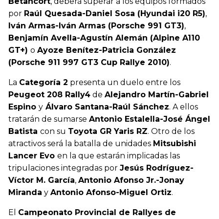
Betancort
, deberá superar a los equipos formados
por
Raúl Quesada-Daniel Sosa (Hyundai i20 R5)
,
Iván Armas-Iván Armas (Porsche 991 GT3)
,
Benjamín Avella-Agustín Alemán (Alpine A110
GT+)
o
Ayoze Benítez-Patricia González
(Porsche 911 997 GT3 Cup Rallye 2010)
.
La
Categoría 2
presenta un duelo entre los
Peugeot 208 Rally4
de
Alejandro Martín-Gabriel
Espino
y
Álvaro Santana-Raúl Sánchez
. A ellos
tratarán de sumarse
Antonio Estalella-José Ángel
Batista
con su
Toyota GR Yaris RZ
. Otro de los
atractivos será la batalla de unidades
Mitsubishi
Lancer Evo
en la que estarán implicadas las
tripulaciones integradas por
Jesús Rodríguez-
Víctor M. García
,
Antonio Afonso Jr.-Jonay
Miranda
y
Antonio Afonso-Miguel Ortiz
.
El
Campeonato Provincial de Rallyes de