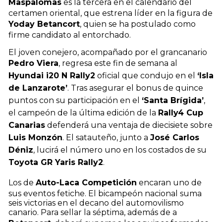
Maspalomas
es la tercera en el calendario del
certamen oriental, que estrena líder en la figura de
Yoday Betancort
, quien se ha postulado como
firme candidato al entorchado.
El joven conejero, acompañado por el grancanario
Pedro Viera
, regresa este fin de semana al
Hyundai i20 N Rally2
oficial que condujo en el
‘Isla
de Lanzarote’
. Tras asegurar el bonus de quince
puntos con su participación en el
‘Santa Brígida’
,
el campeón de la última edición de la
Rally4 Cup
Canarias
defenderá una ventaja de diecisiete sobre
Luis Monzón
. El satauteño, junto a
José Carlos
Déniz
, lucirá el número uno en los costados de su
Toyota GR Yaris Rally2
.
Los de
Auto-Laca Competición
encaran uno de
sus eventos fetiche. El bicampeón nacional suma
seis victorias en el decano del automovilismo
canario. Para sellar la séptima, además de a