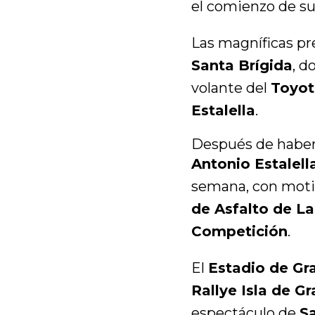
el comienzo de su
Las magníficas pr
Santa Brígida
, d
volante del
Toyot
Estalella
.
Después de haber 
Antonio Estalell
semana, con motiv
de Asfalto de L
Competición
.
El
Estadio de Gr
Rallye Isla de G
espectáculo de
S