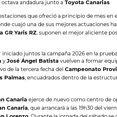
 octava andadura junto a
Toyota Canarias
.
estaciones que ofreció a principio de mes en 
onde cuajó una de sus mejores actuaciones has
a GR Yaris RZ
, suponen el mejor aliciente po
iniciado juntos la campaña 2026 en la prueba
a
y
José Ángel Batista
vuelven a formar equip
o de la tercera fecha del
Campeonato Provin
as Palmas
, encuadrados dentro de la estructu
an Canaria
ejerce de nuevo como centro de o
ran Canaria
, que arrancará a las 19h30 del vier
an Lorenzo
. Durante la jornada del sábado se 