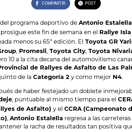
COMPARTIR
POST
 del programa deportivo de
Antonio Estalell
prosigue este fin de semana en el
Rallye Isl
da menos su 65ª edición. El
Toyota GR Yari
Group
,
Promesli
,
Toyota City
,
Toyota Nivar
ro 10 a la cita decana del automovilismo canar
ovincial de Rallyes de Asfalto de Las Pa
quinto de la
Categoría 2
y como mejor
N4
.
és de haber festejado un doblete inmejorabl
deje
, puntuable al mismo tiempo para el
CER
llyes de Asfalto)
y el
CCRA (Campeonato de
to)
,
Antonio Estalella
regresa a las carretera
antener la racha de resultados tan positiva q