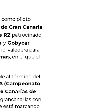
a
como piloto
a de Gran Canaria
,
s RZ
patrocinado
ia
y
Gobycar
io, valedera para
lmas
, en el que el
e al término del
A (Campeonato
 Canarias de
s grancanarias con
ue está marcando