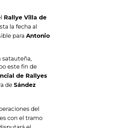
el
Rallye Villa de
ta la fecha al
sible para
Antonio
 satauteña,
o este fin de
cial de Rallyes
ra de
Sández
peraciones del
nes con el tramo
disputará el